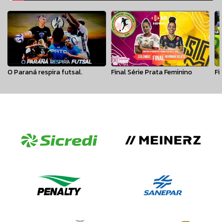
O Paraná respira futsal.
Final Série Prata Feminino
Fi