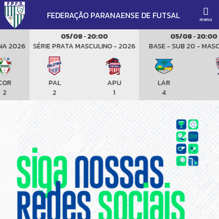
FEDERAÇÃO PARANAENSE DE FUTSAL
menu
05/08 · 20:00
05/08 · 20:00
 2026
SÉRIE PRATA MASCULINO - 2026
BASE - SUB 20 - MASCU
R
PAL
APU
LAR
SI
2
1
4
5